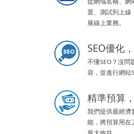
從網域名稱、網
置、測試到上線
展線上業務。
SEO優化
不懂SEO？沒
容，並進行網站
精準預算
我們提供最經濟
能，將預算用在
最大效益。