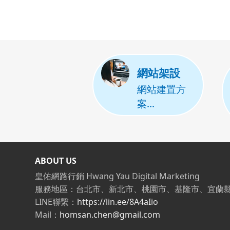
網站架設
網站建置方
案...
ABOUT US
皇佑網路行銷 Hwang Yau Digital Marketing
服務地區：台北市、新北市、桃園市、基隆市、宜蘭
LINE聯繫：
https://lin.ee/8A4aIio
Mail：
homsan.chen@gmail.com