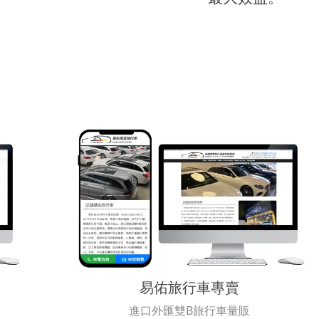
易佑旅行車專賣
進口外匯雙B旅行車量販