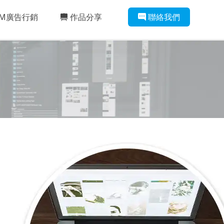
EM廣告行銷
作品分享
聯絡我們