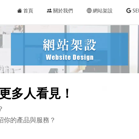
首頁
關於我們
網站架設
S
更多人看見！
？
紹你的產品與服務？