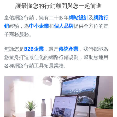
讓最懂您的行銷顧問與您一起前進
皇佑網路行銷，擁有二十多年
網站設計
及
網路行
銷
經驗，為
中小企業
和
個人品牌
提供全方位的電
子商務服務。
無論您是
B2B企業
，還是
傳統產業
，我們都能為
您量身打造最佳化的網路行銷規劃，幫助您運用
各種網路行銷工具拓展業務。